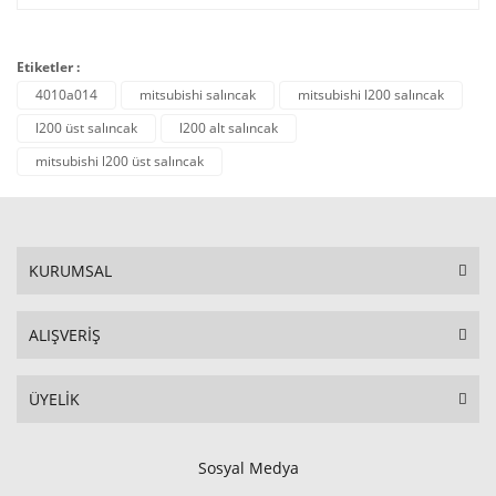
Etiketler :
4010a014
mitsubishi salıncak
mitsubishi l200 salıncak
l200 üst salıncak
l200 alt salıncak
mitsubishi l200 üst salıncak
KURUMSAL
ALIŞVERİŞ
ÜYELİK
Sosyal Medya