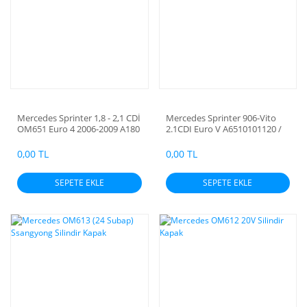
Mercedes Sprinter 1,8 - 2,1 CDİ
Mercedes Sprinter 906-Vito
OM651 Euro 4 2006-2009 A180
2.1CDI Euro V A6510101120 /
/ B180 / B200 / A200 Silindir
0655M0176(R 651 016) Vito
Kapak
Viano Silindir Kapak
0,00 TL
0,00 TL
SEPETE EKLE
SEPETE EKLE