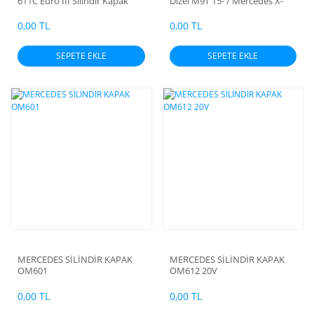
611C Euro III Silindir Kapak
Dizel M9T 15- / Mercedes X-
Class Silindir Kapağı Kyota
0,00 TL
0,00 TL
SEPETE EKLE
SEPETE EKLE
MERCEDES SİLİNDİR KAPAK
MERCEDES SİLİNDİR KAPAK
OM601
OM612 20V
0,00 TL
0,00 TL