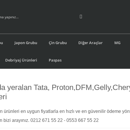
bu
Japon Grubu
Çin Grubu
Diğer Araçlar
MG
Debriyaj Ürünleri
Paspas
a yeralan Tata, Proton,DFM,Gelly,Cher
eri
ün ürünleri en uygun fiyatlarla en hızlı ve en güvenilir ödeme yö
fen bizi arayınız. 0212 671 55 22 - 0553 667 55 22