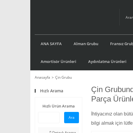
ANA SAYFA
Alman Grubu
Fransız Gru
Amortisör Ürünleri
Aydınlatma Ürünleri
Anasayfa
Çin Grubu
Çin Grubund
Hızlı Arama
Parça Ürünl
Hızlı Ürün Arama
İhtiyacınız olan büt
Ara
bilgi almak için lüt
Detaylı Arama