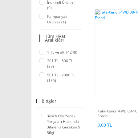
İndirimli Ürünler
(9)
Kampanyalı
Ürünler (1)
Tüm Fiyat
Aralıkları
1 TL ve altı (4248)
201 TL - 500 TL
(39)
501 TL - 2000 TL
(135)
2001 TL - 10000
TL (126)
Bloglar
10001 TL - 50000
TL (9)
Tata-Xenon 4WD 08-10 F
Frendi
Bosch Oto Yedek
Parçaları Hakkında
0,00 TL
Bilmeniz Gereken 5
Bilgi