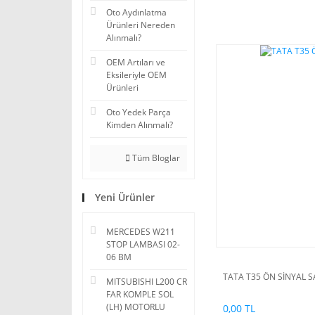
Oto Aydınlatma
Ürünleri Nereden
Alınmalı?
OEM Artıları ve
Eksileriyle OEM
Ürünleri
Oto Yedek Parça
Kimden Alınmalı?
Tüm Bloglar
Yeni Ürünler
MERCEDES W211
STOP LAMBASI 02-
06 BM
TATA T35 ÖN SİNYAL 
MITSUBISHI L200 CR
FAR KOMPLE SOL
(LH) MOTORLU
0,00 TL