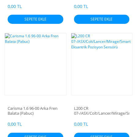
Krank Pozisyon Sensörü
Kapak Saplama Takım (10 Ad)
0,00 TL
0,00 TL
SEPETE EKLE
SEPETE EKLE
Carisma 1.6 96-00 Arka Fren
L200 CR
Balata (Pabuc)
07-/ASX/Colt/Lancer/Mirage/Smar
Eksantrik Pozisyon Sensörü
0,00 TL
0,00 TL