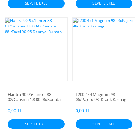
SEPETE EKLE
SEPETE EKLE
Elantra 90-95/Lancer 88-
L200 4x4 Magnum 98-
02/Carisma 1.8 00-06/Sonata
06/Pajero 98- Krank Kasnağı
88-/Excel 90-95 Debriyaj
Rulmanı
0,00 TL
0,00 TL
SEPETE EKLE
SEPETE EKLE