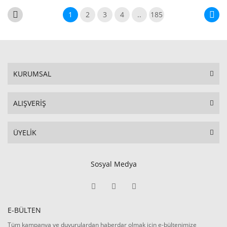
1
2
3
4
..
185
KURUMSAL
ALIŞVERİŞ
ÜYELİK
Sosyal Medya
E-BÜLTEN
Tüm kampanya ve duyurulardan haberdar olmak için e-bültenimize