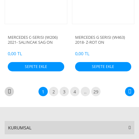
MERCEDES C-SERISI (W206)
MERCEDES G SERISI (W463)
2021- SALINCAK SAG ON
2018- Z-ROT ON
ROTILLI BURCLU ALUMINYUM
0,00 TL
0,00 TL
SEPETE EKLE
SEPETE EKLE
1
2
3
4
..
29
KURUMSAL