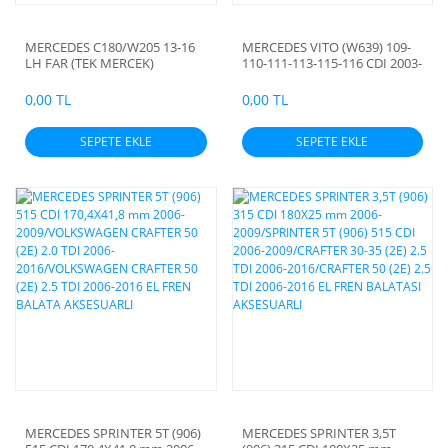
MERCEDES C180/W205 13-16
MERCEDES VITO (W639) 109-
LH FAR (TEK MERCEK)
110-111-113-115-116 CDI 2003-
2014 / VITO (W447) 109-111-
114-116-119 CDI 2014- / VIANO
0,00 TL
0,00 TL
(W639) 2.0-2.2 CDI 2003-2014
EL FREN BALATA ARKA
SEPETE EKLE
SEPETE EKLE
AKSESUARLI 184X20
MERCEDES SPRINTER 5T (906)
MERCEDES SPRINTER 3,5T