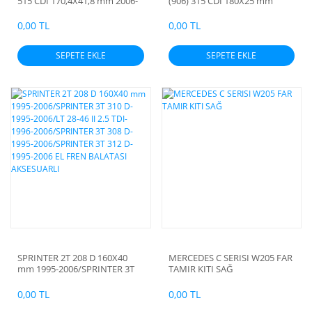
515 CDI 170,4X41,8 mm 2006-
(906) 315 CDI 180X25 mm
2009/VOLKSWAGEN CRAFTER
2006-2009/SPRINTER 5T (906)
50 (2E) 2.0 TDI 2006-
515 CDI 2006-2009/CRAFTER
0,00 TL
0,00 TL
2016/VOLKSWAGEN CRAFTER
30-35 (2E) 2.5 TDI 2006-
50 (2E) 2.5 TDI 2006-2016 EL
2016/CRAFTER 50 (2E) 2.5 TDI
SEPETE EKLE
SEPETE EKLE
FREN BALATA AKSESUARLI
2006-2016 EL FREN BALATASI
AKSESUARLI
SPRINTER 2T 208 D 160X40
MERCEDES C SERISI W205 FAR
mm 1995-2006/SPRINTER 3T
TAMIR KITI SAĞ
310 D- 1995-2006/LT 28-46 II
2.5 TDI- 1996-2006/SPRINTER
0,00 TL
0,00 TL
3T 308 D- 1995-2006/SPRINTER