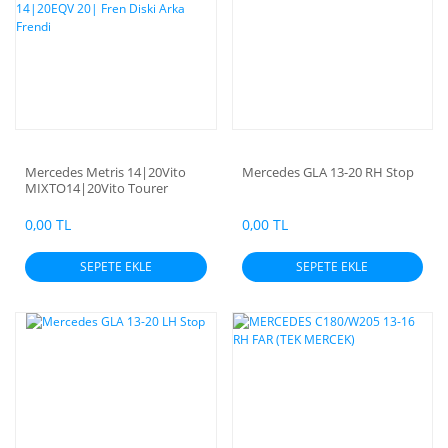
Mercedes Metris 14|20Vito
Mercedes GLA 13-20 RH Stop
MIXTO14|20Vito Tourer
14|20Vito Van 14|---Marco
Polo Camper 15|20V-Class
0,00 TL
0,00 TL
14|20Valente 14|20EQV 20|
Fren Diski Arka Frendi
SEPETE EKLE
SEPETE EKLE