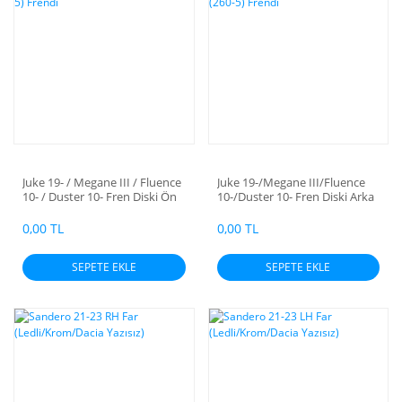
Juke 19- / Megane III / Fluence
Juke 19-/Megane III/Fluence
10- / Duster 10- Fren Diski Ön
10-/Duster 10- Fren Diski Arka
(280-5) Frendi
(260-5) Frendi
0,00 TL
0,00 TL
SEPETE EKLE
SEPETE EKLE