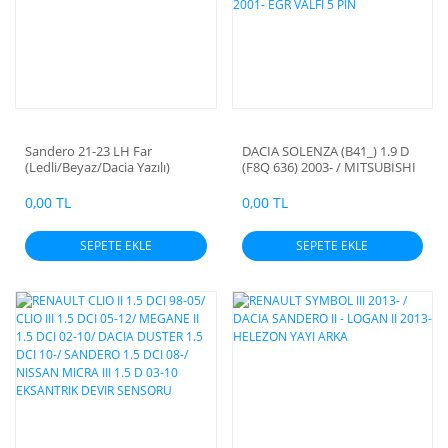
Sandero 21-23 LH Far
DACIA SOLENZA (B41_) 1.9 D
(Ledli/Beyaz/Dacia Yazılı)
(F8Q 636) 2003- / MITSUBISHI
CARISMA 1.9 DI-D (F9Q1) 2000-
2006 / KANGOO 1.9 DCI (F9Q
0,00 TL
0,00 TL
790) 2003- / TRAFIC II 1.9 DCI
(F9Q 760) 2001- EGR VALFI 5
SEPETE EKLE
SEPETE EKLE
PIN