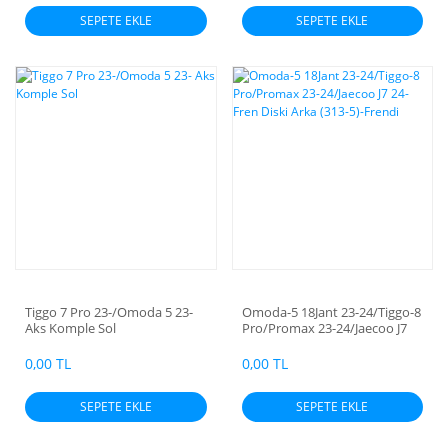
SEPETE EKLE
SEPETE EKLE
Tiggo 7 Pro 23-/Omoda 5 23-
Omoda-5 18Jant 23-24/Tiggo-8
Aks Komple Sol
Pro/Promax 23-24/Jaecoo J7
24-Fren Diski Arka (313-5)-
Frendi
0,00 TL
0,00 TL
SEPETE EKLE
SEPETE EKLE