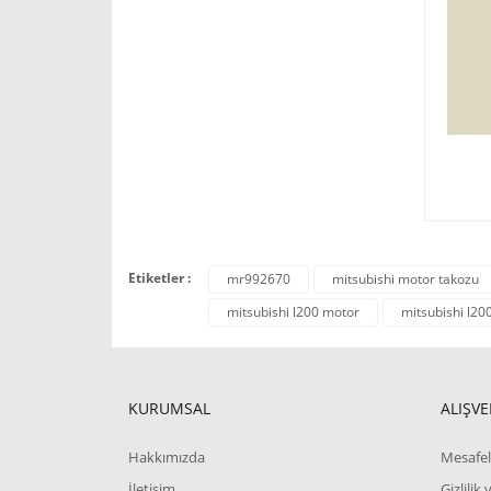
Etiketler :
mr992670
mitsubishi motor takozu
mitsubishi l200 motor
mitsubishi l20
KURUMSAL
ALIŞVE
Hakkımızda
Mesafel
İletişim
Gizlilik