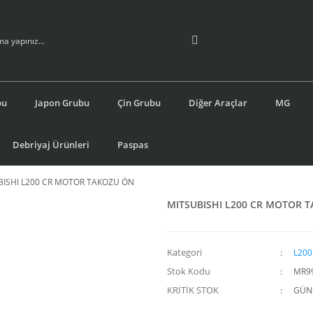
bu
Japon Grubu
Çin Grubu
Diğer Araçlar
MG
Debriyaj Ürünleri
Paspas
BISHI L200 CR MOTOR TAKOZU ÖN
MITSUBISHI L200 CR MOTOR 
Kategori
L200
Stok Kodu
MR9
KRİTİK STOK
GÜNC