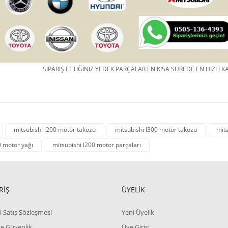
SİPARİŞ ETTİĞİNİZ YEDEK PARÇALAR EN KISA SÜREDE EN HIZLI KA
mitsubishi l200 motor takozu
mitsubishi l300 motor takozu
mit
0 motor yağı
mitsubishi l200 motor parçaları
RİŞ
ÜYELİK
i Satış Sözleşmesi
Yeni Üyelik
 ve Güvenlik
Üye Girişi