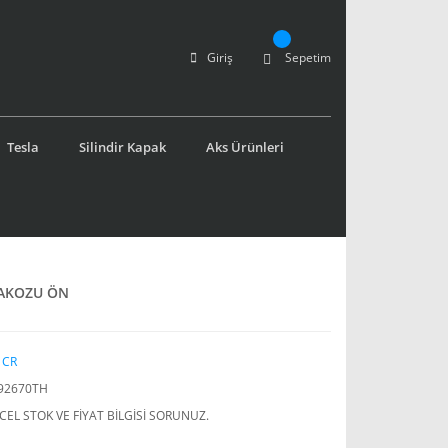
Giriş
Sepetim
Tesla
Silindir Kapak
Aks Ürünleri
TAKOZU ÖN
 CR
92670TH
EL STOK VE FİYAT BİLGİSİ SORUNUZ.