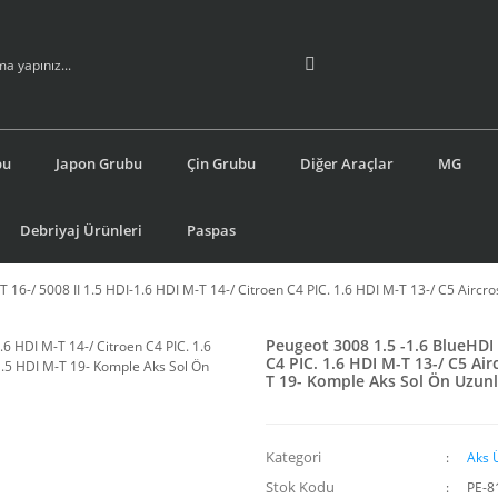
bu
Japon Grubu
Çin Grubu
Diğer Araçlar
MG
Debriyaj Ürünleri
Paspas
 16-/ 5008 II 1.5 HDI-1.6 HDI M-T 14-/ Citroen C4 PIC. 1.6 HDI M-T 13-/ C5 Airc
Peugeot 3008 1.5 -1.6 BlueHDI 
C4 PIC. 1.6 HDI M-T 13-/ C5 Ai
T 19- Komple Aks Sol Ön Uzu
Kategori
Aks 
Stok Kodu
PE-8