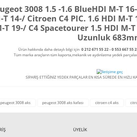
ugeot 3008 1.5 -1.6 BlueHDI M-T 16-/
-T 14-/ Citroen C4 PIC. 1.6 HDI M-T 
-T 19-/ C4 Spacetourer 1.5 HDI M-T
Uzunluk 683
Ürün hakkında daha detaylı bilgi için
0 212 671 55 22 - 0 553 667 55 
Tüm marka araçların tüm kaporta,mekanik ve aydınlatma yedek parçalarını
SİPARİŞ ETTİĞİNİZ YEDEK PARÇALAR EN KISA SÜREDE EN HIZLI KA
peugeot 3008 aks
peugeot 3008 aks kafası
citroen c4 aks
citr
RİŞ
ÜYELİK