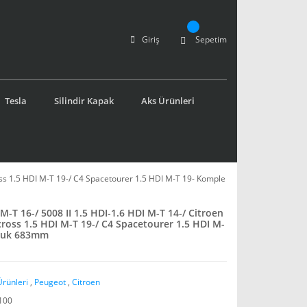
Giriş
Sepetim
Tesla
Silindir Kapak
Aks Ürünleri
ross 1.5 HDI M-T 19-/ C4 Spacetourer 1.5 HDI M-T 19- Komple
M-T 16-/ 5008 II 1.5 HDI-1.6 HDI M-T 14-/ Citroen
rcross 1.5 HDI M-T 19-/ C4 Spacetourer 1.5 HDI M-
nluk 683mm
Ürünleri
,
Peugeot
,
Citroen
100