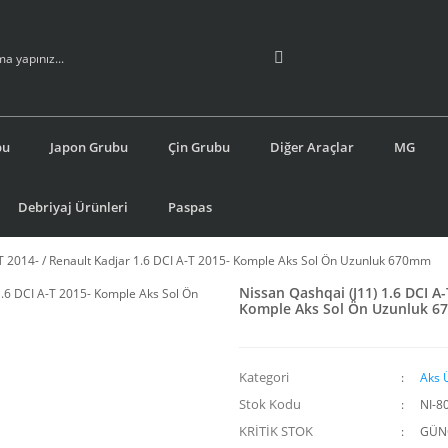
bu
Japon Grubu
Çin Grubu
Diğer Araçlar
MG
Debriyaj Ürünleri
Paspas
-T 2014- / Renault Kadjar 1.6 DCI A-T 2015- Komple Aks Sol Ön Uzunluk 670mm
Nissan Qashqai (J11) 1.6 DCI A-
Komple Aks Sol Ön Uzunluk 
Kategori
Aks 
Stok Kodu
NI-8
KRİTİK STOK
GÜNC