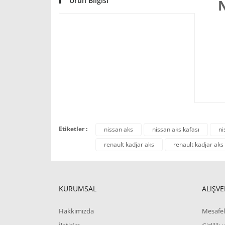
Ürün Bilgisi
N
Etiketler :
nissan aks
nissan aks kafası
ni
renault kadjar aks
renault kadjar aks 
KURUMSAL
ALIŞVE
Hakkımızda
Mesafel