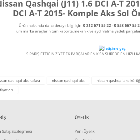
issan Qashqai (J11) 1.6 DCI A-T 201
DCI A-T 2015- Komple Aks Sol
Ürün hakkında daha detaylı bilgi için
0 212 671 55 22 - 0 553 667 55 
Tüm marka araçların tüm kaporta,mekanik ve aydınlatma yedek parçalarını
SİPARİŞ ETTİĞİNİZ YEDEK PARÇALAR EN KISA SÜREDE EN HIZLI KA
ssan qashqai aks kafası
nissan qashqai aks
nissan qashqai aks körü
fiyatları
RİŞ
ÜYELİK
i Satış Sözleşmesi
Yeni Üyelik