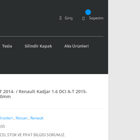
Giriş
Sepetim
Tesla
Silindir Kapak
Aks Ürünleri
T 2014- / Renault Kadjar 1.6 DCI A-T 2015-
670mm
Ürünleri
,
Nissan
,
Renault
035
EL STOK VE FİYAT BİLGİSİ SORUNUZ.