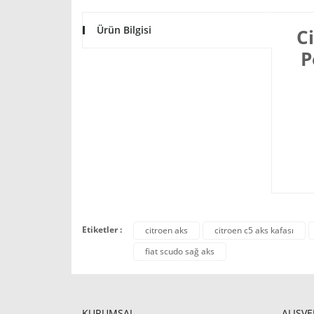
Ürün Bilgisi
Ci
P
Etiketler :
citroen aks
citroen c5 aks kafası
fiat scudo sağ aks
KURUMSAL
ALIŞVE