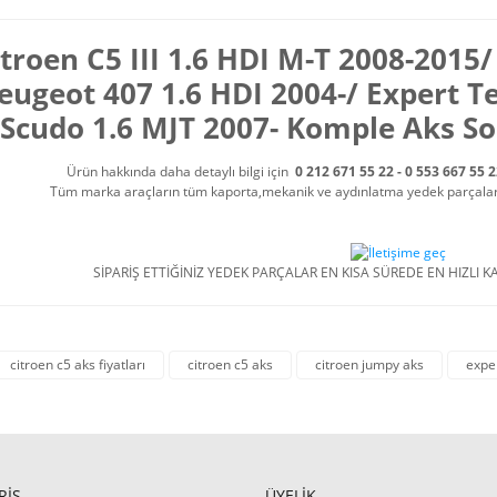
troen C5 III 1.6 HDI M-T 2008-2015/
eugeot 407 1.6 HDI 2004-/ Expert Te
Scudo 1.6 MJT 2007- Komple Aks 
Ürün hakkında daha detaylı bilgi için
0 212 671 55 22 - 0 553 667 55 
Tüm marka araçların tüm kaporta,mekanik ve aydınlatma yedek parçalarını
SİPARİŞ ETTİĞİNİZ YEDEK PARÇALAR EN KISA SÜREDE EN HIZLI KA
citroen c5 aks fiyatları
citroen c5 aks
citroen jumpy aks
expe
RİŞ
ÜYELİK