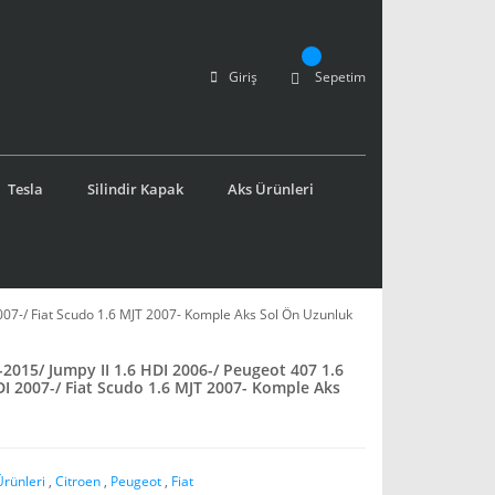
Giriş
Sepetim
Tesla
Silindir Kapak
Aks Ürünleri
2007-/ Fiat Scudo 1.6 MJT 2007- Komple Aks Sol Ön Uzunluk
8-2015/ Jumpy II 1.6 HDI 2006-/ Peugeot 407 1.6
DI 2007-/ Fiat Scudo 1.6 MJT 2007- Komple Aks
Ürünleri
,
Citroen
,
Peugeot
,
Fiat