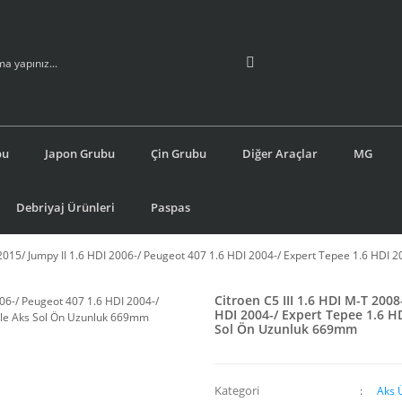
bu
Japon Grubu
Çin Grubu
Diğer Araçlar
MG
Debriyaj Ürünleri
Paspas
-2015/ Jumpy II 1.6 HDI 2006-/ Peugeot 407 1.6 HDI 2004-/ Expert Tepee 1.6 HDI 
Citroen C5 III 1.6 HDI M-T 200
HDI 2004-/ Expert Tepee 1.6 H
Sol Ön Uzunluk 669mm
Kategori
Aks 