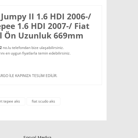
 Jumpy II 1.6 HDI 2006-/
pee 1.6 HDI 2007-/ Fiat
Sol Ön Uzunluk 669mm
22
no.lu telefondan bize ulaşabilirsiniz.
 en uygun fiyatlarla temin edebilirsiniz.
RGO İLE KAPINIZA TESLİM EDİLİR.
rt tepee aks
fiat scudo aks
Sosyal Medya