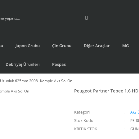
bu
Japon Grubu
Çin Grubu
Diğer Araçlar
MG
Debriyaj Ürünleri
Paspas
I Uzunluk 625mm 2008- Komple Aks Sol Ön
Peugeot Partner Tepee 1.6 HD
Kategori
Aks 
Stok Kodu
PE-8
KRİTİK STOK
GÜNC