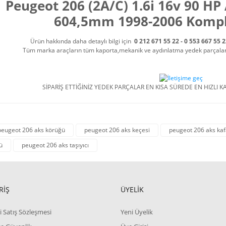
Peugeot 206 (2A/C) 1.6i 16v 90 HP
604,5mm 1998-2006 Kompl
Ürün hakkında daha detaylı bilgi için
0 212 671 55 22 - 0 553 667 55 
Tüm marka araçların tüm kaporta,mekanik ve aydınlatma yedek parçalarını
SİPARİŞ ETTİĞİNİZ YEDEK PARÇALAR EN KISA SÜREDE EN HIZLI KA
peugeot 206 aks körüğü
peugeot 206 aks keçesi
peugeot 206 aks kaf
ü
peugeot 206 aks taşıyıcı
RİŞ
ÜYELİK
i Satış Sözleşmesi
Yeni Üyelik