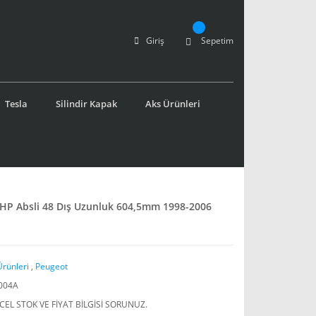
Giriş
Sepetim
Tesla
Silindir Kapak
Aks Ürünleri
0 HP Absli 48 Dış Uzunluk 604,5mm 1998-2006
Ürünleri
,
Peugeot
004A
EL STOK VE FİYAT BİLGİSİ SORUNUZ.