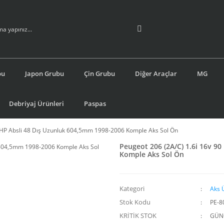
bu
Japon Grubu
Çin Grubu
Diğer Araçlar
MG
Debriyaj Ürünleri
Paspas
0 HP Absli 48 Dış Uzunluk 604,5mm 1998-2006 Komple Aks Sol Ön
Peugeot 206 (2A/C) 1.6i 16v 9
Komple Aks Sol Ön
Kategori
Aks 
Stok Kodu
PE-8
KRİTİK STOK
GÜNC