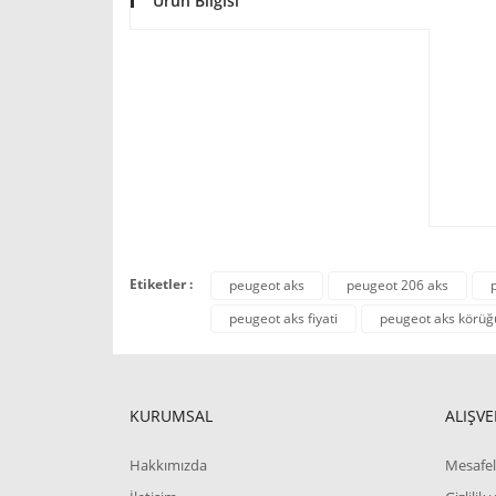
Ürün Bilgisi
Etiketler :
peugeot aks
peugeot 206 aks
peugeot aks fiyati
peugeot aks körüğ
KURUMSAL
ALIŞVE
Hakkımızda
Mesafel