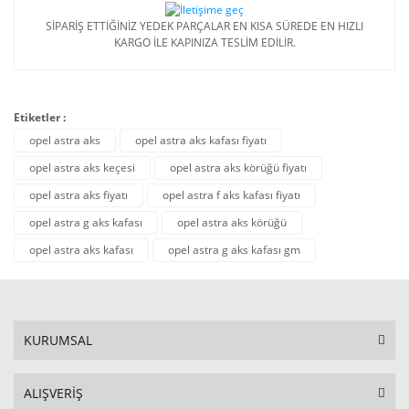
SİPARİŞ ETTİĞİNİZ YEDEK PARÇALAR EN KISA SÜREDE EN HIZLI
KARGO İLE KAPINIZA TESLİM EDİLİR.
Etiketler :
opel astra aks
opel astra aks kafası fiyatı
opel astra aks keçesi
opel astra aks körüğü fiyatı
opel astra aks fiyatı
opel astra f aks kafası fiyatı
opel astra g aks kafası
opel astra aks körüğü
opel astra aks kafası
opel astra g aks kafası gm
KURUMSAL
ALIŞVERİŞ