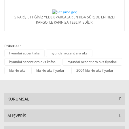
SİPARİŞ ETTİĞİNİZ YEDEK PARÇALAR EN KISA SÜREDE EN HIZLI
KARGO İLE KAPINIZA TESLİM EDİLİR.
Etiketler :
hyundai accent aks
hyundai accent era aks
hyundai accent era aks kafası
hyundai accent era aks fiyatları
kia rio aks
kia rio aks fiyatları
2004 kia rio aks fiyatları
KURUMSAL
ALIŞVERİŞ