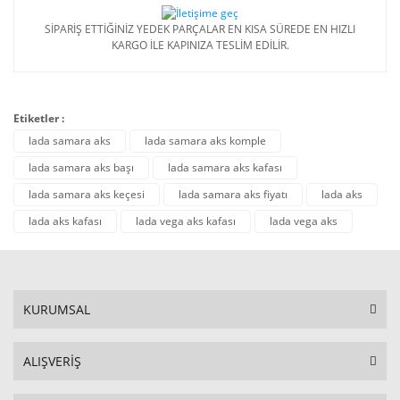
SİPARİŞ ETTİĞİNİZ YEDEK PARÇALAR EN KISA SÜREDE EN HIZLI
KARGO İLE KAPINIZA TESLİM EDİLİR.
Etiketler :
lada samara aks
lada samara aks komple
lada samara aks başı
lada samara aks kafası
lada samara aks keçesi
lada samara aks fiyatı
lada aks
lada aks kafası
lada vega aks kafası
lada vega aks
KURUMSAL
ALIŞVERİŞ