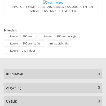
SİPARİŞ ETTİĞİNİZ YEDEK PARÇALAR EN KISA SÜREDE EN HIZLI
KARGO İLE KAPINIZA TESLİM EDİLİR.
Etiketler :
mitsubishi l200 aks
mitsubishi l200 aks aralığı
mitsubishi l200 aks kafası
mitsubishi aks
mitsubishi aks kafası
KURUMSAL
ALIŞVERİŞ
ÜYELİK