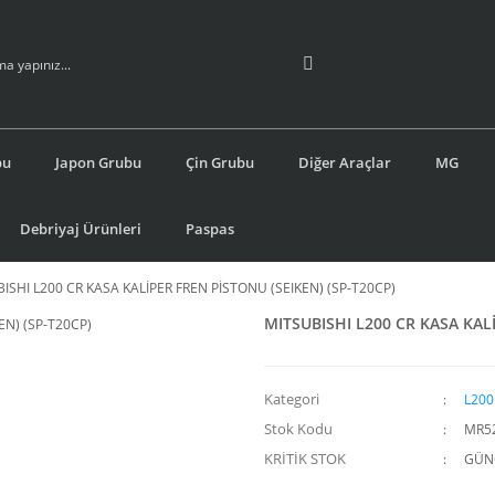
bu
Japon Grubu
Çin Grubu
Diğer Araçlar
MG
Debriyaj Ürünleri
Paspas
ISHI L200 CR KASA KALİPER FREN PİSTONU (SEIKEN) (SP-T20CP)
MITSUBISHI L200 CR KASA KALİ
Kategori
L200
Stok Kodu
MR5
KRİTİK STOK
GÜNC