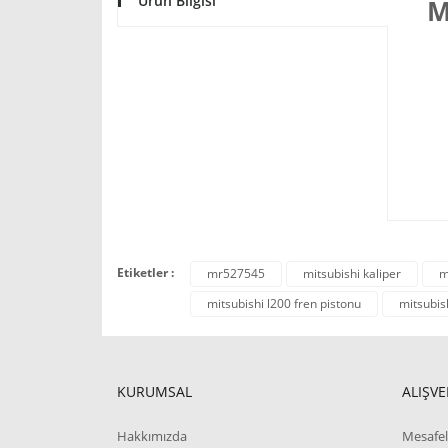
Ürün Bilgisi
M
Etiketler :
mr527545
mitsubishi kaliper
m
mitsubishi l200 fren pistonu
mitsubis
KURUMSAL
ALIŞVE
Hakkımızda
Mesafel