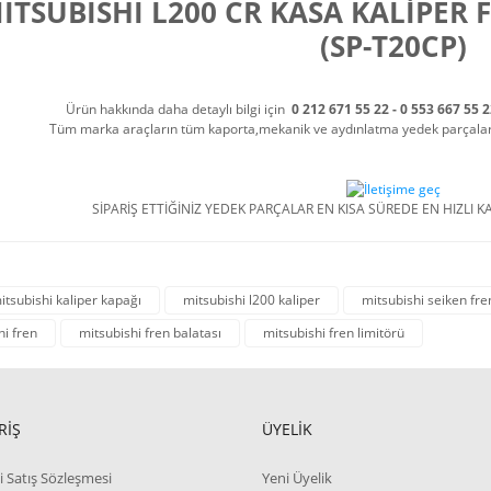
ITSUBISHI L200 CR KASA KALİPER 
(SP-T20CP)
Ürün hakkında daha detaylı bilgi için
0 212 671 55 22 - 0 553 667 55 
Tüm marka araçların tüm kaporta,mekanik ve aydınlatma yedek parçalarını
SİPARİŞ ETTİĞİNİZ YEDEK PARÇALAR EN KISA SÜREDE EN HIZLI KA
itsubishi kaliper kapağı
mitsubishi l200 kaliper
mitsubishi seiken fre
hi fren
mitsubishi fren balatası
mitsubishi fren limitörü
RİŞ
ÜYELİK
i Satış Sözleşmesi
Yeni Üyelik