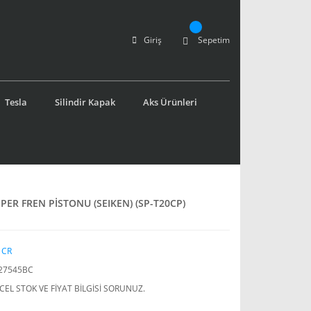
Giriş
Sepetim
Tesla
Silindir Kapak
Aks Ürünleri
PER FREN PİSTONU (SEIKEN) (SP-T20CP)
 CR
27545BC
EL STOK VE FİYAT BİLGİSİ SORUNUZ.