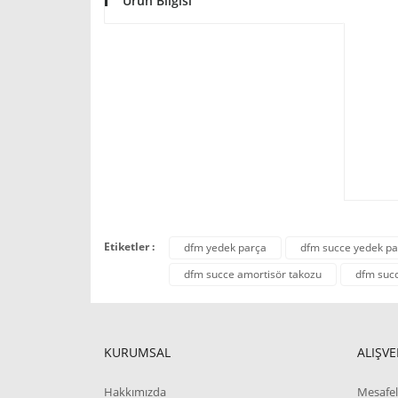
Ürün Bilgisi
Etiketler :
dfm yedek parça
dfm succe yedek pa
dfm succe amortisör takozu
dfm succ
KURUMSAL
ALIŞVE
Hakkımızda
Mesafel