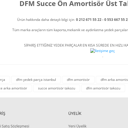
DFM Succe Ön Amortisör Üst Ta
Ürün hakkında daha detaylı bilgi için
0 212 671 55 22 - 0 553 667 55 
Tüm marka araçların tüm kaporta,mekanik ve aydınlatma yedek parçalarını
SİPARİŞ ETTİĞİNİZ YEDEK PARÇALAR EN KISA SÜREDE EN HIZLI KA
.
rça
dfm yedek parça istanbul
dfm amortisör
dfm arka amortis
e arka amortisör
succe amortisör takozu
dfm amortisör takozu
RİŞ
ÜYELİK
i Satış Sözleşmesi
Yeni Üyelik