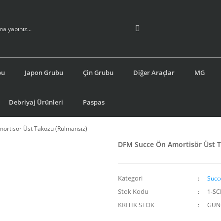
bu
Japon Grubu
Çin Grubu
Diğer Araçlar
MG
Debriyaj Ürünleri
Paspas
ortisör Üst Takozu (Rulmansız)
DFM Succe Ön Amortisör Üst T
Kategori
Succ
Stok Kodu
1-SC
KRİTİK STOK
GÜNC