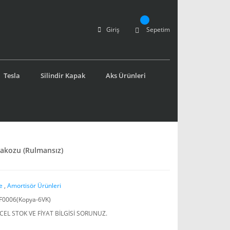
Giriş
Sepetim
Tesla
Silindir Kapak
Aks Ürünleri
akozu (Rulmansız)
e
,
Amortisör Ürünleri
F0006(Kopya-6VK)
EL STOK VE FİYAT BİLGİSİ SORUNUZ.