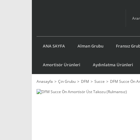
ANA SAYFA
Alman Grubu
Fransız Gru
Amortisör Ürünleri
Aydınlatma Ürünleri
Anasayfa
Çin Grubu
DFM
Succe
DFM Succe Ön Am