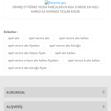
SİPARİŞ ETTİĞİNİZ YEDEK PARÇALAR EN KISA SÜREDE EN HIZLI
KARGO İLE KAPINIZA TESLİM EDİLİR.
Etiketler :
opel aks
opel vectra aks
opel vectra aks kafası
opel vectra aks fiyatları
opel vectra aks körüğü
opel vectra aks bilyası fiyatı
opel aks kafası
opel vectra a kasa aks kafası fiyatları
opel vectra b aks kafası
opel vectra aks körüğü fiyatı
KURUMSAL
ALIŞVERİŞ