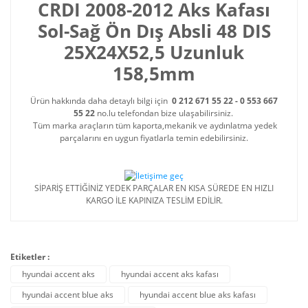
CRDI 2008-2012 Aks Kafası
Sol-Sağ Ön Dış Absli 48 DIS
25X24X52,5 Uzunluk
158,5mm
Ürün hakkında daha detaylı bilgi için
0 212 671 55 22 - 0 553 667
55 22
no.lu telefondan bize ulaşabilirsiniz.
Tüm marka araçların tüm kaporta,mekanik ve aydınlatma yedek
parçalarını en uygun fiyatlarla temin edebilirsiniz.
SİPARİŞ ETTİĞİNİZ YEDEK PARÇALAR EN KISA SÜREDE EN HIZLI
KARGO İLE KAPINIZA TESLİM EDİLİR.
Etiketler :
hyundai accent aks
hyundai accent aks kafası
hyundai accent blue aks
hyundai accent blue aks kafası