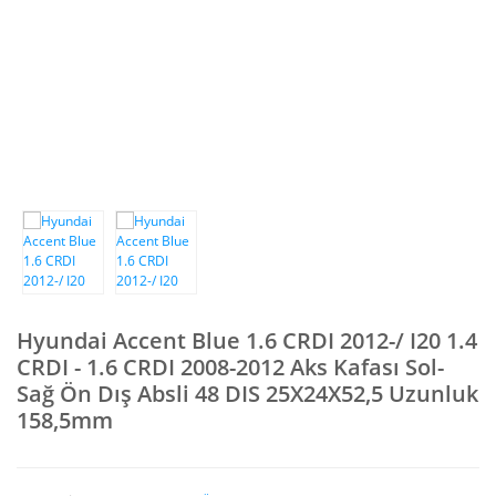
Suzuki
Nissan
Xenon
NPR71
Fuso Eur
Renault
L200
NPR75
Opel
NQR70
L200 CR
Peugeot
NQR86
L20
Volkswagen
Tora
L300
Fiat
Turkuaz
Mercedes
Daewoo
Hyundai Accent Blue 1.6 CRDI 2012-/ I20 1.4
CRDI - 1.6 CRDI 2008-2012 Aks Kafası Sol-
Ford
Sağ Ön Dış Absli 48 DIS 25X24X52,5 Uzunluk
Chevrolet
158,5mm
Diğer Araçlar