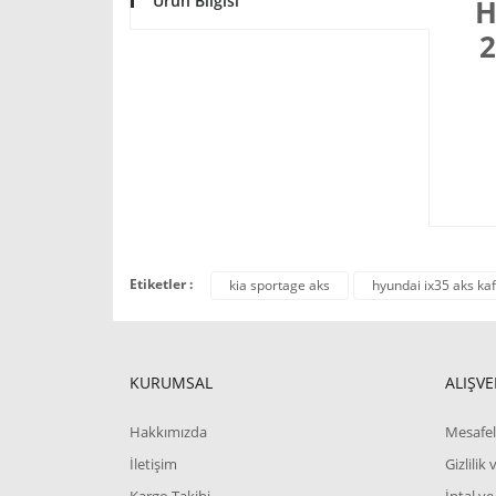
Ürün Bilgisi
H
2
Etiketler :
kia sportage aks
hyundai ix35 aks kaf
KURUMSAL
ALIŞVE
Hakkımızda
Mesafel
İletişim
Gizlilik