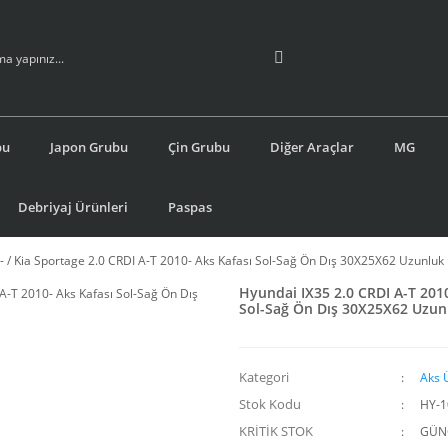
bu
Japon Grubu
Çin Grubu
Diğer Araçlar
MG
Debriyaj Ürünleri
Paspas
- / Kia Sportage 2.0 CRDI A-T 2010- Aks Kafası Sol-Sağ Ön Dış 30X25X62 Uzunl
Hyundai IX35 2.0 CRDI A-T 2010
Sol-Sağ Ön Dış 30X25X62 Uzu
Kategori
Aks 
Stok Kodu
HY-1
KRİTİK STOK
GÜNC