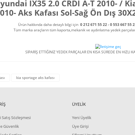
yundai IX35 2.0 CRDI A-T 2010- / Ki
010- Aks Kafası Sol-Sağ Ön Dış 3
Ürün hakkında daha detaylı bilgi için
0 212 671 55 22 - 0 553 667 55 
Tüm marka araçların tüm kaporta,mekanik ve aydınlatma yedek parçalarını
SİPARİŞ ETTİĞİNİZ YEDEK PARÇALAR EN KISA SÜREDE EN HIZLI KA
ası
kia sportage aks kafası
RİŞ
ÜYELİK
i Satış Sözleşmesi
Yeni Üyelik
 ve Güvenlik
Üye Girişi