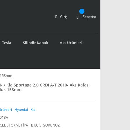
Giriş
Sepetim
Tesla
Silindir Kapak
Aks Ürünleri
uk 158mm
- / Kia Sportage 2.0 CRDI A-T 2010- Aks Kafası
nluk 158mm
Ürünleri
,
Hyundai
,
Kia
018A
EL STOK VE FİYAT BİLGİSİ SORUNUZ.