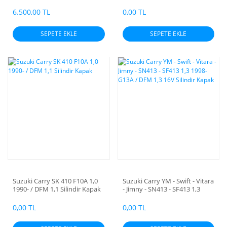
1998- G13A / DFM 1,3 16V
Silindir Kapak
6.500,00 TL
0,00 TL
SEPETE EKLE
SEPETE EKLE
Suzuki Carry SK 410 F10A 1,0
Suzuki Carry YM - Swift - Vitara
1990- / DFM 1,1 Silindir Kapak
- Jimny - SN413 - SF413 1,3
1998- G13A / DFM 1,3 16V
Silindir Kapak
0,00 TL
0,00 TL