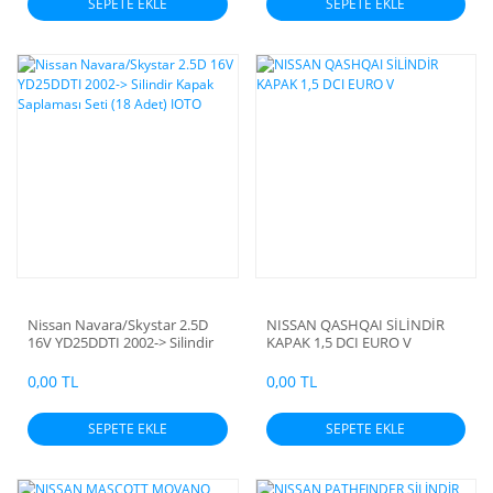
SEPETE EKLE
SEPETE EKLE
Nissan Navara/Skystar 2.5D
NISSAN QASHQAI SİLİNDİR
16V YD25DDTI 2002-> Silindir
KAPAK 1,5 DCI EURO V
Kapak Saplaması Seti (18 Adet)
IOTO
0,00 TL
0,00 TL
SEPETE EKLE
SEPETE EKLE