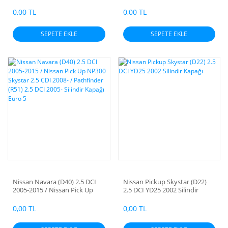
Pathfinder / Cabstra / Almera
Tino Silindir Kapak
0,00 TL
0,00 TL
SEPETE EKLE
SEPETE EKLE
Nissan Navara (D40) 2.5 DCI
Nissan Pickup Skystar (D22)
2005-2015 / Nissan Pick Up
2.5 DCI YD25 2002 Silindir
NP300 Skystar 2.5 CDI 2008- /
Kapağı
Pathfinder (R51) 2.5 DCI 2005-
0,00 TL
0,00 TL
Silindir Kapağı Euro 5