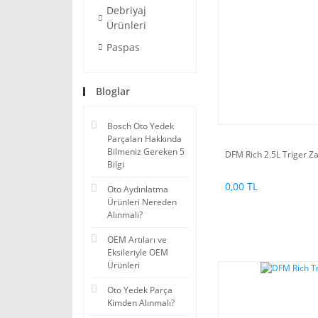
Debriyaj
Ürünleri
Paspas
Bloglar
Bosch Oto Yedek
Parçaları Hakkında
Bilmeniz Gereken 5
DFM Rich 2.5L Triger 
Bilgi
0,00 TL
Oto Aydınlatma
Ürünleri Nereden
Alınmalı?
OEM Artıları ve
Eksileriyle OEM
Ürünleri
Oto Yedek Parça
Kimden Alınmalı?