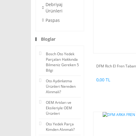
Debriyaj
Ürünleri
Paspas
Bloglar
Bosch Oto Yedek
Parçaları Hakkında
Bilmeniz Gereken 5
DFM Rich El Fren Taban
Bilgi
0,00 TL
Oto Aydınlatma
Ürünleri Nereden
Alınmalı?
OEM Artıları ve
Eksileriyle OEM
Ürünleri
Oto Yedek Parça
Kimden Alınmalı?