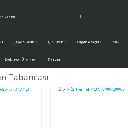
bu
Japon Grubu
Çin Grubu
Diğer Araçlar
MG
Debriyaj Ürünleri
Paspas
en Tabancası