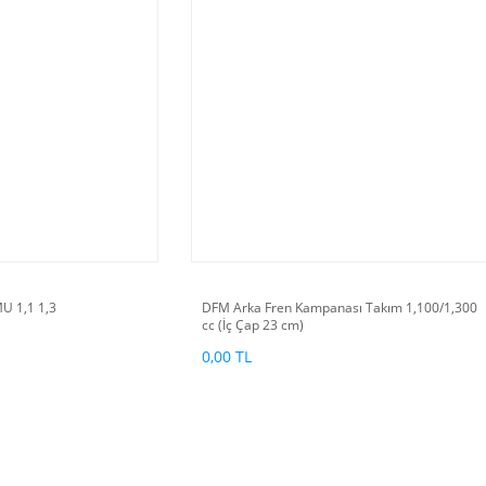
 1,1 1,3
DFM Arka Fren Kampanası Takım 1,100/1,300
cc (İç Çap 23 cm)
0,00 TL