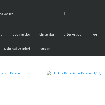
bu
Japon Grubu
Çin Grubu
Diğer Araçlar
MG
Debriyaj Ürünleri
Paspas
j