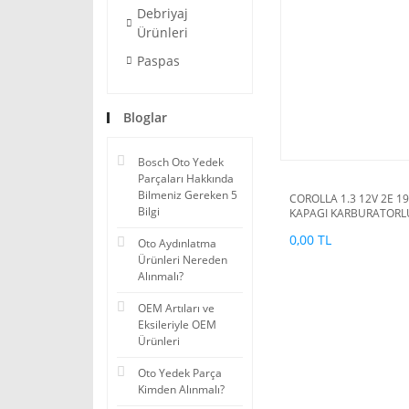
Debriyaj
Ürünleri
Paspas
Bloglar
Bosch Oto Yedek
Parçaları Hakkında
Bilmeniz Gereken 5
COROLLA 1.3 12V 2E 19
Bilgi
KAPAGI KARBURATORL
0,00 TL
Oto Aydınlatma
Ürünleri Nereden
Alınmalı?
OEM Artıları ve
Eksileriyle OEM
Ürünleri
Oto Yedek Parça
Kimden Alınmalı?