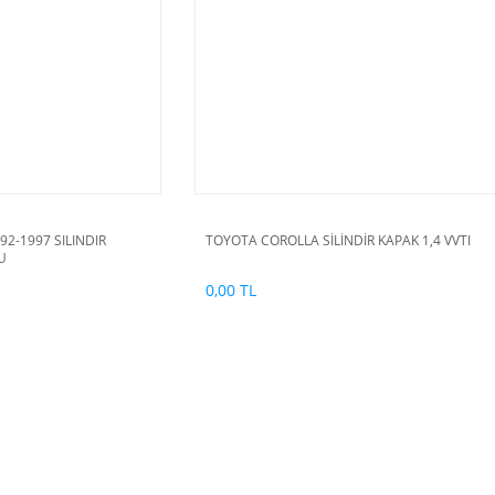
92-1997 SILINDIR
TOYOTA COROLLA SİLİNDİR KAPAK 1,4 VVTI
U
0,00 TL