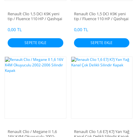
Renault Clio 1,5 DCI K9K yeni
Renault Clio 1,5 DCI K9K yeni
tip / Fluence 110 HP / Qashqai
tip / Fluence 110 HP / Qashqai
YM Okuyuculu / Scenic/
YM Okuyuculu / Scenic/
Modus / Megane K9K732
Modüs / Megane K9K732
0,00 TL
0,00 TL
Silindir Kapak
Silindir Kapak
SEPETE EKLE
SEPETE EKLE
Renault Clio / Megane II 1,6
Renault Clio 1,6 E7J K7J Yan Yağ
16V K4M Okuyuculu 2002-
Kanal Çok Delikli Silindir Kapak