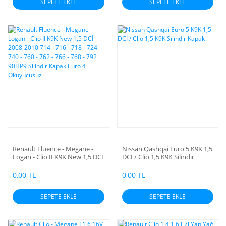
SEPETE EKLE
SEPETE EKLE
Renault Fluence - Megane -
Nissan Qashqai Euro 5 K9K 1,5
Logan - Clio II K9K New 1,5 DCİ
DCİ / Clio 1,5 K9K Silindir
2008-2010 714 - 716 - 718 - 724
Kapak
- 740 - 760 - 762 - 766 - 768 -
0,00 TL
0,00 TL
792 90HP9 Silindir Kapak Euro
4 Okuyucusuz
SEPETE EKLE
SEPETE EKLE