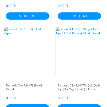
1,2 16V 130HP /Captur /
Kadjar 1,2T 16V 130 HP 2015- /
0,00 TL
0,00 TL
D723 - D4F Silindir Kapak
SEPETE EKLE
SEPETE EKLE
Renault Clio 1,6 K7J Silindir
Renault Clio 1,6 K7M Çok Delik
Kapak
Tip (Dik Yağ Kanallı) Silindir
Kapak
0,00 TL
0,00 TL