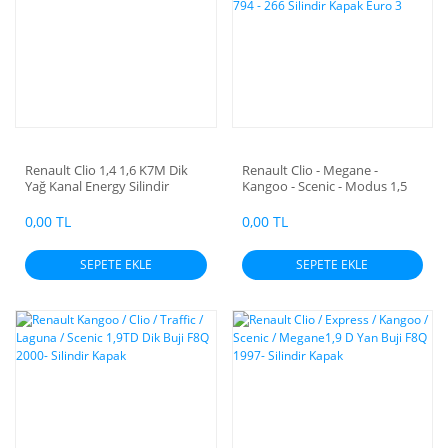
Renault Clio 1,4 1,6 K7M Dik
Renault Clio - Megane -
Yağ Kanal Energy Silindir
Kangoo - Scenic - Modus 1,5
Kapak
DCI K9K 2000- / K9K 700 - 702 -
704 - 710 - 712 - 722 - 728 - 729
0,00 TL
0,00 TL
- 750 - 752 - 790 - 794 - 266
Silindir Kapak Euro 3
SEPETE EKLE
SEPETE EKLE