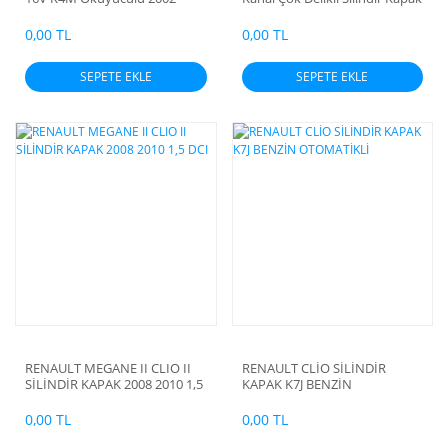
2006 Silindir Kapak
0,00 TL
0,00 TL
SEPETE EKLE
SEPETE EKLE
RENAULT MEGANE II CLIO II
RENAULT CLİO SİLİNDİR
SİLİNDİR KAPAK 2008 2010 1,5
KAPAK K7J BENZİN
DCI
OTOMATİKLİ
0,00 TL
0,00 TL