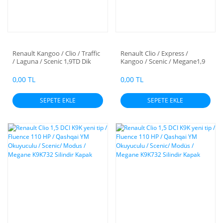
Renault Kangoo / Clio / Traffic
Renault Clio / Express /
/ Laguna / Scenic 1,9TD Dik
Kangoo / Scenic / Megane1,9
Buji F8Q 2000- Silindir Kapak
D Yan Buji F8Q 1997- Silindir
Kapak
0,00 TL
0,00 TL
SEPETE EKLE
SEPETE EKLE